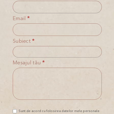
Form
are
Romanian
human,
Email
*
leave
this
field
Subiect
*
blank.
Mesajul tău
*
Sunt de acord cu folosirea datelor mele personale