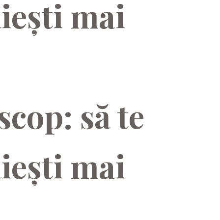
ăiești mai
scop: să te
ăiești mai