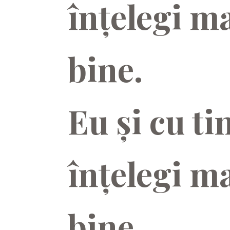
înțelegi ma
bine.
Eu și cu ti
înțelegi ma
bine.