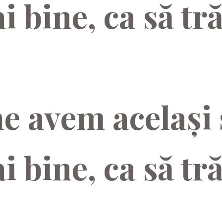
i bine, ca să tr
ne avem același 
i bine, ca să tr