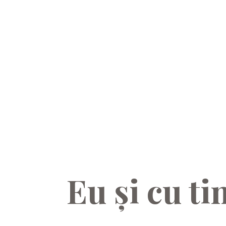
English
Română
Español
Eu și cu ti