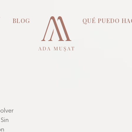
Í
BLOG
QUÉ PUEDO HA
solver
 Sin
on