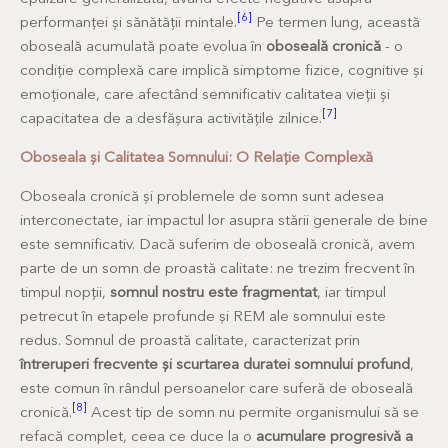
[6]
performanței și sănătății mintale.
Pe termen lung, această
oboseală acumulată poate evolua în
oboseală cronică
- o
condiție complexă care implică simptome fizice, cognitive și
emoționale, care afectând semnificativ calitatea vieții și
[7]
capacitatea de a desfășura activitățile zilnice.
Oboseala și Calitatea Somnului: O Relație Complexă
Oboseala cronică și problemele de somn sunt adesea
interconectate, iar impactul lor asupra stării generale de bine
este semnificativ. Dacă suferim de oboseală cronică, avem
parte de un somn de proastă calitate: ne trezim frecvent în
timpul nopții,
somnul nostru este fragmentat
, iar timpul
petrecut în etapele profunde și REM ale somnului este
redus. Somnul de proastă calitate, caracterizat prin
întreruperi frecvente și scurtarea duratei somnului profund
,
este comun în rândul persoanelor care suferă de oboseală
[8]
cronică.
Acest tip de somn nu permite organismului să se
refacă complet, ceea ce duce la o
acumulare progresivă a