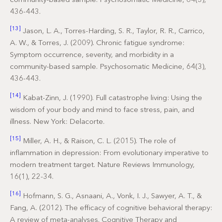
436-443.
[13]
Jason, L. A., Torres-Harding, S. R., Taylor, R. R., Carrico,
A. W., & Torres, J. (2009). Chronic fatigue syndrome:
Symptom occurrence, severity, and morbidity in a
community-based sample. Psychosomatic Medicine, 64(3),
436-443.
[14]
Kabat-Zinn, J. (1990). Full catastrophe living: Using the
wisdom of your body and mind to face stress, pain, and
illness. New York: Delacorte.
[15]
Miller, A. H., & Raison, C. L. (2015). The role of
inflammation in depression: From evolutionary imperative to
modern treatment target. Nature Reviews Immunology,
16(1), 22-34.
[16]
Hofmann, S. G., Asnaani, A., Vonk, I. J., Sawyer, A. T., &
Fang, A. (2012). The efficacy of cognitive behavioral therapy:
A review of meta-analyses. Cognitive Therapy and