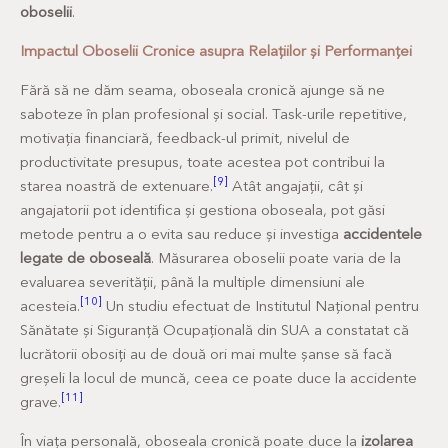
oboselii
.
Impactul Oboselii Cronice asupra Relațiilor și Performanței
Fără să ne dăm seama, oboseala cronică ajunge să ne
saboteze în plan profesional și social. Task-urile repetitive,
motivația financiară, feedback-ul primit, nivelul de
productivitate presupus, toate acestea pot contribui la
[9]
starea noastră de extenuare.
Atât angajații, cât și
angajatorii pot identifica și gestiona oboseala, pot găsi
metode pentru a o evita sau reduce și investiga
accidentele
legate de oboseală
. Măsurarea oboselii poate varia de la
evaluarea severității, până la multiple dimensiuni ale
[10]
acesteia.
Un studiu efectuat de Institutul Național pentru
Sănătate și Siguranță Ocupațională din SUA a constatat că
lucrătorii obosiți au de două ori mai multe șanse să facă
greșeli la locul de muncă, ceea ce poate duce la accidente
[11]
grave.
În viața personală, oboseala cronică poate duce la
izolarea