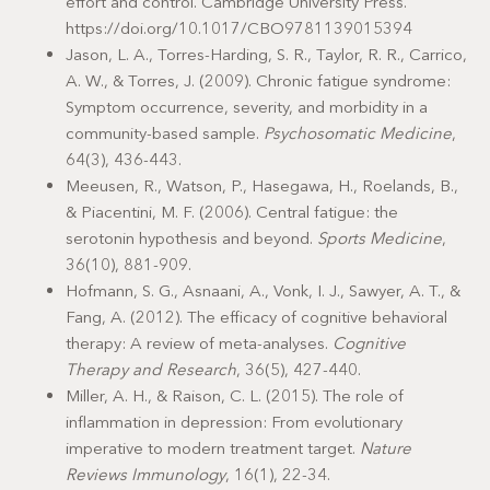
effort and control. Cambridge University Press.
https://doi.org/10.1017/CBO9781139015394
Jason, L. A., Torres-Harding, S. R., Taylor, R. R., Carrico,
A. W., & Torres, J. (2009). Chronic fatigue syndrome:
Symptom occurrence, severity, and morbidity in a
community-based sample.
Psychosomatic Medicine
,
64(3), 436-443.
Meeusen, R., Watson, P., Hasegawa, H., Roelands, B.,
& Piacentini, M. F. (2006). Central fatigue: the
serotonin hypothesis and beyond.
Sports Medicine
,
36(10), 881-909.
Hofmann, S. G., Asnaani, A., Vonk, I. J., Sawyer, A. T., &
Fang, A. (2012). The efficacy of cognitive behavioral
therapy: A review of meta-analyses.
Cognitive
Therapy and Research
, 36(5), 427-440.
Miller, A. H., & Raison, C. L. (2015). The role of
inflammation in depression: From evolutionary
imperative to modern treatment target.
Nature
Reviews Immunology
, 16(1), 22-34.