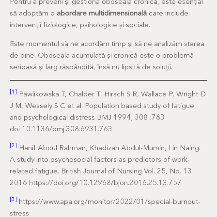
Pentru a preveni și gestiona oboseala cronică, este esențial
să adoptăm o
abordare multidimensională
care include
intervenții fiziologice, psihologice și sociale.
Este momentul să ne acordăm timp și să ne analizăm starea
de bine. Oboseala acumulată și cronică este o problemă
serioasă și larg răspândită, însă nu lipsită de soluții.
[1]
Pawlikowska T, Chalder T, Hirsch S R, Wallace P, Wright D
J M, Wessely S C et al. Population based study of fatigue
and psychological distress BMJ 1994; 308 :763
doi:10.1136/bmj.308.6931.763
[2]
Hanif Abdul Rahman, Khadizah Abdul-Mumin, Lin Naing.
A study into psychosocial factors as predictors of work-
related fatigue. British Journal of Nursing Vol. 25, No. 13
2016 https://doi.org/10.12968/bjon.2016.25.13.757
[3]
https://www.apa.org/monitor/2022/01/special-burnout-
stress