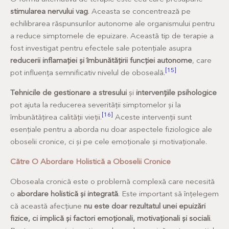
stimularea nervului vag
. Aceasta se concentrează pe
echilibrarea răspunsurilor autonome ale organismului pentru
a reduce simptomele de epuizare. Această tip de terapie a
fost investigat pentru efectele sale potențiale asupra
reducerii inflamației și îmbunătățirii funcției autonome
, care
[15]
pot influența semnificativ nivelul de oboseală.
Tehnicile de gestionare a stresului
și
intervențiile psihologice
pot ajuta la reducerea severității simptomelor și la
[16]
îmbunătățirea calității vieții.
Aceste intervenții sunt
esențiale pentru a aborda nu doar aspectele fiziologice ale
oboselii cronice, ci și pe cele emoționale și motivaționale.
Către O Abordare Holistică a Oboselii Cronice
Oboseala cronică este o problemă complexă care necesită
o
abordare holistică și integrată
. Este important să înțelegem
că această afecțiune
nu este doar rezultatul unei epuizări
fizice, ci implică și factori emoționali, motivaționali și sociali
.