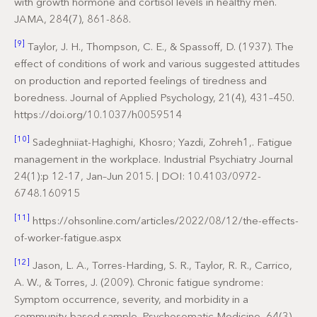
with growth hormone and cortisol levels in healthy men.
JAMA, 284(7), 861-868.
[9]
Taylor, J. H., Thompson, C. E., & Spassoff, D. (1937). The
effect of conditions of work and various suggested attitudes
on production and reported feelings of tiredness and
boredness. Journal of Applied Psychology, 21(4), 431–450.
https://doi.org/10.1037/h0059514
[10]
Sadeghniiat-Haghighi, Khosro; Yazdi, Zohreh1,. Fatigue
management in the workplace. Industrial Psychiatry Journal
24(1):p 12-17, Jan–Jun 2015. | DOI: 10.4103/0972-
6748.160915
[11]
https://ohsonline.com/articles/2022/08/12/the-effects-
of-worker-fatigue.aspx
[12]
Jason, L. A., Torres-Harding, S. R., Taylor, R. R., Carrico,
A. W., & Torres, J. (2009). Chronic fatigue syndrome:
Symptom occurrence, severity, and morbidity in a
community-based sample. Psychosomatic Medicine, 64(3),