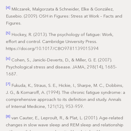
[4]
Milczarek, Malgorzata & Schneider, Elke & González,
Eusebio. (2009). OSH in Figures: Stress at Work – Facts and
Figures.
[5]
Hockey, R. (2013). The psychology of fatigue: Work,
effort and control. Cambridge University Press.
https://doi.org/10.1017/CBO9781139015394
[6]
Cohen, S., Janicki-Deverts, D., & Miller, G. E. (2007).
Psychological stress and disease. JAMA, 298(14), 1685-
1687.
[7]
Fukuda, K., Straus, S. E., Hickie, I., Sharpe, M. C., Dobbins,
J. G., & Komaroff, A. (1994). The chronic fatigue syndrome: a
comprehensive approach to its definition and study. Annals
of Internal Medicine, 121(12), 953-959.
[8]
van Cauter, E., Leproult, R., & Plat, L. (2001). Age-related
changes in slow wave sleep and REM sleep and relationship