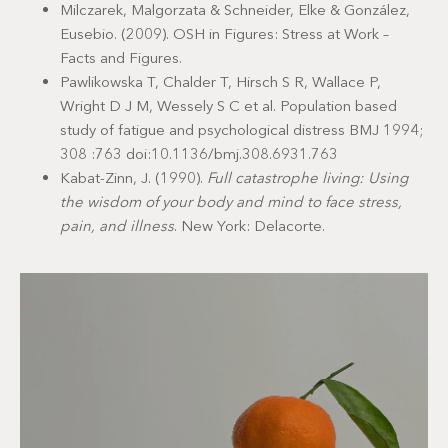
Milczarek, Malgorzata & Schneider, Elke & González,
Eusebio. (2009). OSH in Figures: Stress at Work –
Facts and Figures.
Pawlikowska T, Chalder T, Hirsch S R, Wallace P,
Wright D J M, Wessely S C et al. Population based
study of fatigue and psychological distress BMJ 1994;
308 :763 doi:10.1136/bmj.308.6931.763
Kabat-Zinn, J. (1990).
Full catastrophe living: Using
the wisdom of your body and mind to face stress,
pain, and illness
. New York: Delacorte.