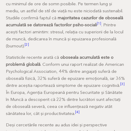
cu minimul de ore de somn posibile. Pe termen lung și
mediu, un astfel de stil de viață nu este niciodată sustenabil.
Studiile confirmă faptul că
majoritatea cazurilor de oboseală
[1]
acumulată se datorează factorilor psiho-sociali
. Printre
acești factori amintim: stresul, relația cu superiorii de la locul
de muncă, dedicarea în muncă și epuizarea profesională
[2]
(burnout).
Statisticile recente arată că
oboseala acumulată este o
problemă globală
. Conform unui raport realizat de American
Psychological Association, 44% dintre angajați suferă de
oboseală fizică, 32% suferă de epuizare emoțională, iar 36%
[3]
dintre aceștia raportează simptome de epuizare cognitivă.
În Europa, Agenția Europeană pentru Securitate și Sănătate
în Muncă a descoperit că 22% dintre lucrători sunt afectați
de oboseală severă, ceea ce influențează negativ atât
[4]
sănătatea lor, cât și productivitatea.
Deși cercetările recente au adus idei și perspective