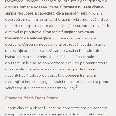
inovatoare, impactul acestora asupra înțelegerii generale a
oboselii rămâne adesea limitat.
Oboseala nu este doar o
simplă reducere a capacității de a îndeplini sarcini
, ci mai
degrabă un semnal esențial al organismului, menit să indice
costurile de oportunitate ale activităților curente și nevoia de
a reevalua prioritățile.
Oboseala funcționează ca un
mecanism de auto-reglare
, protejând organismul de
epuizare. Corpurile noastre ne avertizează, așadar, asupra
necesității de a lua o pauză sau de a schimba activitatea
înainte ca resursele mintale sau fizice să fie complet
epuizate. În loc să se concentreze exclusiv pe manifestările
cronice ale oboselii, această nouă perspectivă pune
accentul pe înțelegerea corectă a
oboselii tranzitorii
,
evidențiind importanța gestionării eficiente a acesteia pentru
[5]
sănătatea și bunăstarea pe termen lung.
Oboseala Privită Drept Emoție
Teoria clasică a oboselii, care se concentrează pe conceptul
de epuizare a resurselor energetice, a fost criticată pentru