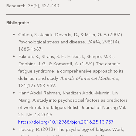
Research, 36(5), 427-440.
Bibliografie:
Cohen, S., Janicki-Deverts, D., & Miller, G. E. (2007).
Psychological stress and disease.
JAMA
, 298(14),
1685-1687.
Fukuda, K., Straus, S. E., Hickie, I., Sharpe, M. C.,
Dobbins, J. G., & Komaroff, A. (1994). The chronic
fatigue syndrome: a comprehensive approach to its
definition and study.
Annals of Internal Medicine
,
121(12), 953-959.
Hanif Abdul Rahman, Khadizah Abdul-Mumin, Lin
Naing. A study into psychosocial factors as predictors
of work-related fatigue. British Journal of Nursing Vol.
25, No. 13 2016
https://doi.org/10.12968/bjon.2016.25.13.757
Hockey, R. (2013). The psychology of fatigue: Work,