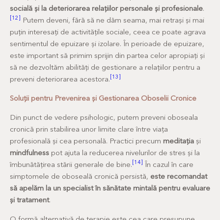
socială și la deteriorarea relațiilor personale și profesionale
.
[12]
Putem deveni, fără să ne dăm seama, mai retrași și mai
puțin interesați de activitățile sociale, ceea ce poate agrava
sentimentul de epuizare și izolare. În perioade de epuizare,
este important să primim sprijin din partea celor apropiați și
să ne dezvoltăm abilități de gestionare a relațiilor pentru a
[13]
preveni deteriorarea acestora.
Soluții pentru Prevenirea și Gestionarea Oboselii Cronice
Din punct de vedere psihologic, putem preveni oboseala
cronică prin stabilirea unor limite clare între viața
profesională și cea personală. Practici precum
meditația
și
mindfulness
pot ajuta la reducerea nivelurilor de stres și la
[14]
îmbunătățirea stării generale de bine.
În cazul în care
simptomele de oboseală cronică persistă,
este recomandat
să apelăm la un specialist în sănătate mintală pentru evaluare
și tratament
.
O formă alternativă de terapie este cea care presupune