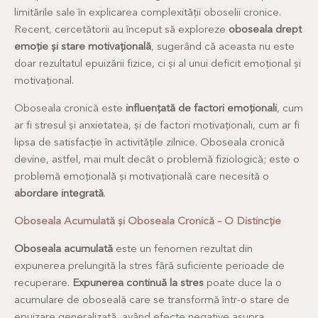
limitările sale în explicarea complexității oboselii cronice.
Recent, cercetătorii au început să exploreze
oboseala drept
emoție și stare motivațională
, sugerând că aceasta nu este
doar rezultatul epuizării fizice, ci și al unui deficit emoțional și
motivațional.
Oboseala cronică este
influențată de factori emoționali
, cum
ar fi stresul și anxietatea, și de factori motivaționali, cum ar fi
lipsa de satisfacție în activitățile zilnice. Oboseala cronică
devine, astfel, mai mult decât o problemă fiziologică; este o
problemă emoțională și motivațională care necesită o
abordare integrată
.
Oboseala Acumulată și Oboseala Cronică – O Distincție
Oboseala acumulată
este un fenomen rezultat din
expunerea prelungită la stres fără suficiente perioade de
recuperare.
Expunerea continuă la stres
poate duce la o
acumulare de oboseală care se transformă într-o stare de
epuizare generalizată, având efecte negative asupra